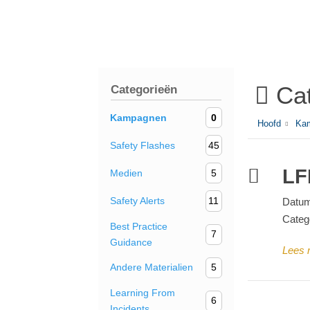
Cat
Categorieën
Kampagnen
0
Hoofd
Ka
Safety Flashes
45
LF
Medien
5
Safety Alerts
11
Datum
Categ
Best Practice
7
Guidance
Lees 
Andere Materialien
5
Learning From
6
Incidents