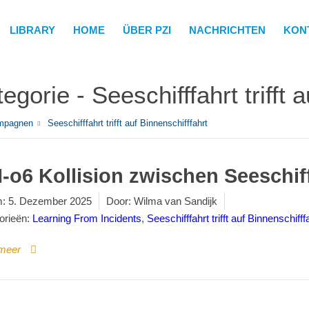
LIBRARY
HOME
ÜBER PZI
NACHRICHTEN
KON
egorie -
Seeschifffahrt trifft 
mpagnen
Seeschifffahrt trifft auf Binnenschifffahrt
I-o6 Kollision zwischen Seeschif
:
5. Dezember 2025
Door:
Wilma van Sandijk
orieën:
Learning From Incidents
,
Seeschifffahrt trifft auf Binnenschifff
meer