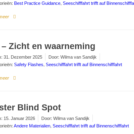
orieën:
Best Practice Guidance
,
Seeschifffahrt trifft auf Binnenschifffa
meer
 – Zicht en waarneming
:
31. Dezember 2025
Door:
Wilma van Sandijk
orieën:
Safety Flashes
,
Seeschifffahrt trifft auf Binnenschifffahrt
meer
ster Blind Spot
:
15. Januar 2026
Door:
Wilma van Sandijk
orieën:
Andere Materialien
,
Seeschifffahrt trifft auf Binnenschifffahrt