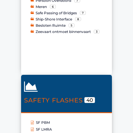
Persoon Overboord
7
Meren
6
Safe Passing of Bridges
7
Ship-Shore Interface
8
Besloten Ruimte
5
Zeevaart ontmoet binnenvaart
3
SAFETY FLASHES
40
SF PBM
SF LMRA