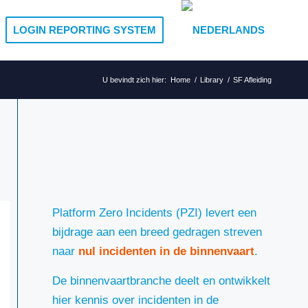
LOGIN REPORTING SYSTEM
U bevindt zich hier:
Home
/
Library
/
SF Afleiding
Platform Zero Incidents (PZI) levert een
bijdrage aan een breed gedragen streven
naar
nul incidenten in de binnenvaart
.
De binnenvaartbranche deelt en ontwikkelt
hier kennis over incidenten in de