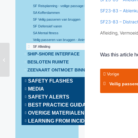
SF Reisplanning - veilige passage brug
SF23-83 – Ablenk
SA Kofferdammen
SF Veilig passeren van bruggen
SF23-83 – Distrac
SF Defensief varen
Afleiding, Vermoei
SA Mental fitness
Veilig passeren van bruggen - Animatie
SF Afleiding
SHIP-SHORE INTERFACE
Was this article h
SF Defensief varen
BESLOTEN RUIMTE
ZEEVAART ONTMOET BINNENVAART
Vorige
SAFETY FLASHES
Veilig passeren van br
MEDIA
SAFETY ALERTS
BEST PRACTICE GUIDANCE
OVERIGE MATERIALEN
LEARNING FROM INCIDENTS