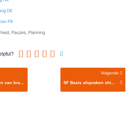
ung DE
tion FR
dheid, Pauzes, Planning
elpful?
Volgende
uggen – Animatie
SF Basis afspraken ship-shore