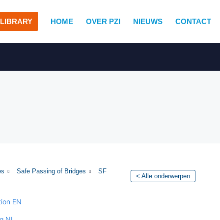
LIBRARY
HOME
OVER PZI
NIEUWS
CONTACT
es
Safe Passing of Bridges
SF
< Alle onderwerpen
tion EN
ng NL