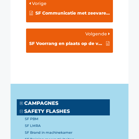
Vorige
SF Communicatie met zeevarende schepen
Volgende
SF Voorrang en plaats op de vaarweg
CAMPAGNES
SAFETY FLASHES
SF PBM
SF LMRA
SF Brand in machinekamer