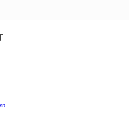
T
art