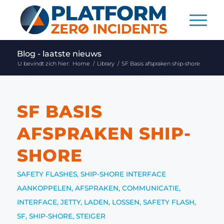
Blog - laatste nieuws
U bevindt zich hier:
Home
/
Library
/
SF Basis afspraken ship-shore
SF BASIS
AFSPRAKEN SHIP-
SHORE
SAFETY FLASHES
,
SHIP-SHORE INTERFACE
AANKOPPELEN
,
AFSPRAKEN
,
COMMUNICATIE
,
INTERFACE
,
JETTY
,
LADEN
,
LOSSEN
,
SAFETY FLASH
,
SF
,
SHIP-SHORE
,
STEIGER