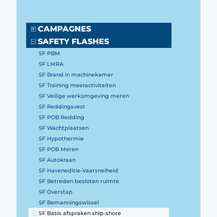
CAMPAGNES
SAFETY FLASHES
SF PBM
SF LMRA
SF Brand in machinekamer
SF Training meeractiviteiten
SF Veilige werkomgeving meren
SF Reddingsvest
SF POB Redding
SF Wachtplaatsen
SF Hypothermie
SF POB Meren
SF Autokraan
SF Haveneditie-Vaarsnelheid
SF Betreden besloten ruimte
SF Overstap
SF Bemanningswissel
SF Basis afspraken ship-shore