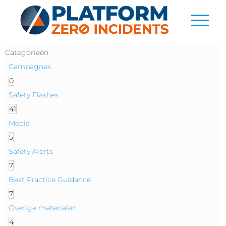
Categorieën
Campagnes
0
Safety Flashes
41
Media
5
Safety Alerts
7
Best Practice Guidance
7
Overige materialen
4