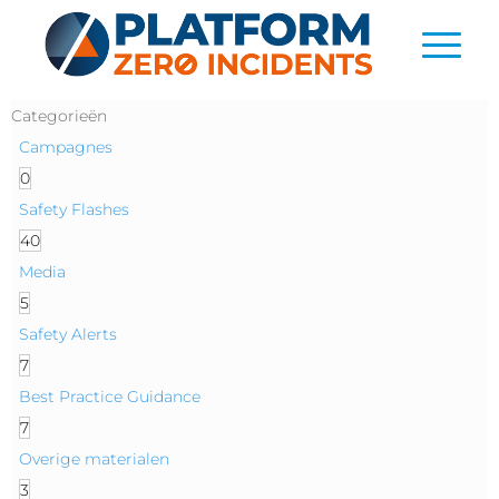
Categorieën
Campagnes
0
Safety Flashes
40
Media
5
Safety Alerts
7
Best Practice Guidance
7
Overige materialen
3