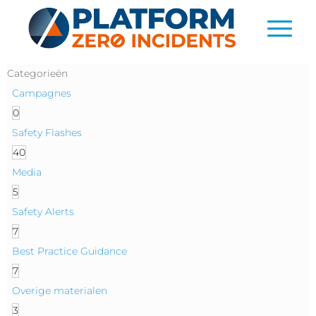
Categorieën
Campagnes
0
Safety Flashes
40
Media
5
Safety Alerts
7
Best Practice Guidance
7
Overige materialen
3