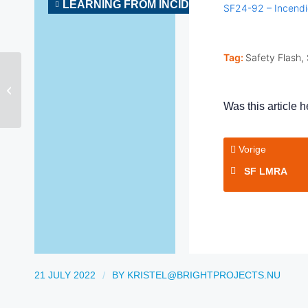
LEARNING FROM INCIDENTS
SF24-92 – Incendi
Tag:
Safety Flash, 
SF LMRA
Was this article h
Vorige
SF LMRA
/
21 JULY 2022
BY
KRISTEL@BRIGHTPROJECTS.NU